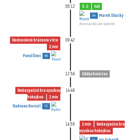
09:12
3 : 2
Gól
Marek Sliacky
64
Asistoval #11 Ján Sukeník
Nedovolené bránenie v hre
09:42
2 min
Pavol Švec
88
12:56
Oddychový čas
Nebezpečná hra vysokou
14:49
hokejkou
2 min
Radovan Bernát
72
14:59
2 min
Nebezpečná hra
vysokou hokejkou
Ján Sukeník
11