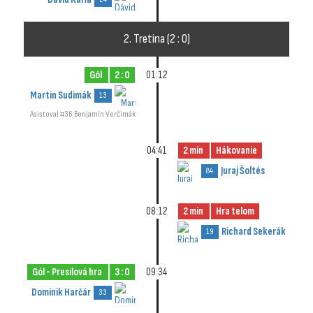
2. Tretina (2 : 0)
Gól
2 : 0
01:12
Martin Sudimák
13
Asistoval #36 Benjamín Verčimák
04:41
2 min
Hákovanie
Juraj Šoltés
84
08:12
2 min
Hra telom
Richard Sekerák
19
Gól - Presilová hra
3 : 0
09:34
Dominik Harčár
33