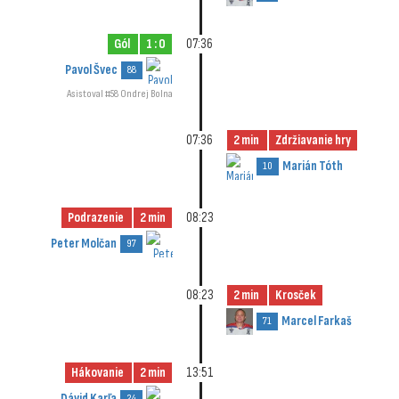
Gól
1 : 0
07:36
Pavol Švec
88
Asistoval #58 Ondrej Bolna
07:36
2 min
Zdržiavanie hry
Marián Tóth
10
Podrazenie
2 min
08:23
Peter Molčan
97
08:23
2 min
Krosček
Marcel Farkaš
71
Hákovanie
2 min
13:51
Dávid Karľa
24