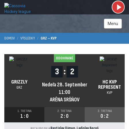
Menu
DOMOV
VÝSLEDKY
GRZ – KVP
ODOHRANÉ
3
:
2
GRIZZLY
HC KVP
Nedeľa 28. September
REPRESENT
GRZ
11:00
KVP
ARÉNA SRŠŇOV
1. TRETINA
2. TRETINA
3. TRETINA
1
:
0
2
:
0
0
:
2
Rastislav Dimun, Ladislav Boroš
ROZHODCOVIA