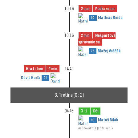
10:16
2 min
Podrazenie
Mathias Binda
90
10:16
2 min
Nešportové
správanie sa
Blažej Vaščák
73
Hra telom
2 min
14:49
Dávid Karľa
24
3. Tretina (0 : 2)
04:45
3 : 1
Gól
Matúš Bilák
99
Asistoval #11 Ján Sukeník