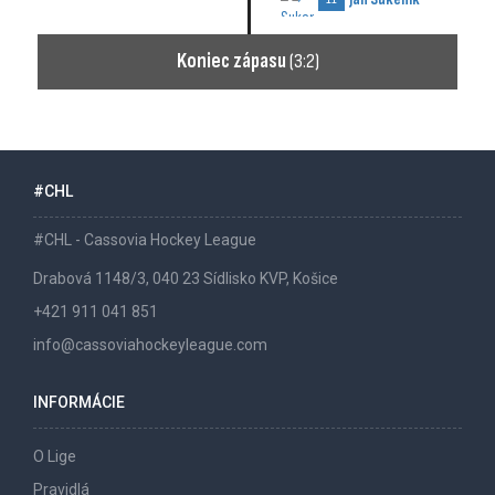
Koniec zápasu
(3:2)
#CHL
#CHL - Cassovia Hockey League
Drabová 1148/3, 040 23 Sídlisko KVP, Košice
+421 911 041 851
info@cassoviahockeyleague.com
INFORMÁCIE
O Lige
Pravidlá