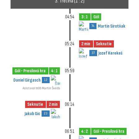
3. Tretina (1 : 2)
04:54
3 : 1
Gól
Martin Sirotňak
74
05:24
2 min
Seknutie
Jozef Kerekeš
37
Gól - Presilová hra
4 : 1
05:59
Daniel Girgasch
12
Asistoval #08 Martin Šveda
Seknutie
2 min
06:14
Jakub Gic
23
06:51
4 : 2
Gól - Presilová hra