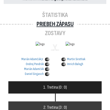
ŠTATISTIKA
PRIEBEH ZÁPASU
ZOSTAVY
sports_hockey
Marián Adamčák Jr.
Martin Sirotňak
Ondrej Pendrák
Imrich Balogh
Marián Adamčák
Daniel Girgasch
1. Tretina (0 : 0)
2. Tretina (3 : 0)