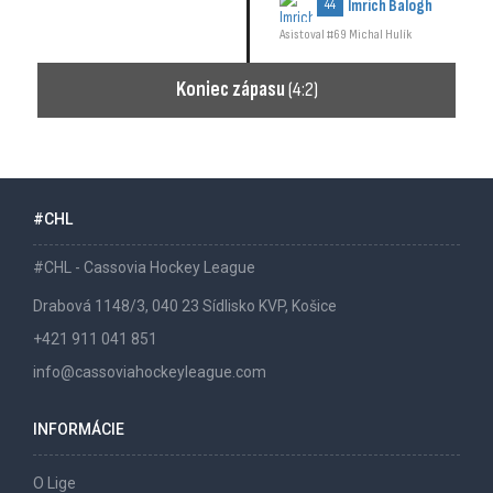
Imrich Balogh
44
Asistoval #69 Michal Hulík
Koniec zápasu
(4:2)
#CHL
#CHL - Cassovia Hockey League
Drabová 1148/3, 040 23 Sídlisko KVP, Košice
+421 911 041 851
info@cassoviahockeyleague.com
INFORMÁCIE
O Lige