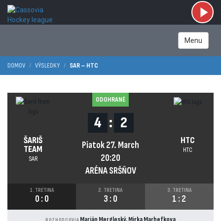
Menu
DOMOV
VÝSLEDKY
SAR – HTC
ODOHRANÉ
4
:
2
ŠARIŠ
HTC
Piatok 27. March
TEAM
HTC
20:20
SAR
ARÉNA SRŠŇOV
1. TRETINA
2. TRETINA
3. TRETINA
0
:
0
3
:
0
1
:
2
Marián Mergleský, Mirka Marhefkova
ROZHODCOVIA