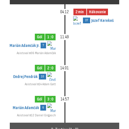
04:12
2 min
Hákovanie
Jozef Kerekeš
37
Gól
1 : 0
11:49
Marián Adamčák Jr.
7
Asistoval #06 Marián Adamčák
Gól
2 : 0
14:01
Ondrej Pendrák
10
Asistoval #14 Adam Gatt
Gól
3 : 0
14:57
Marián Adamčák
6
Asistoval #12 Daniel Girgasch