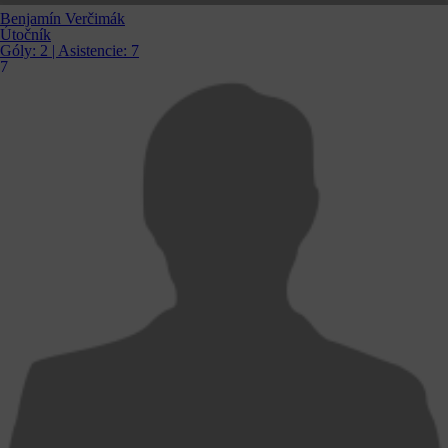
Benjamín Verčimák
Útočník
Góly:
2
| Asistencie:
7
7