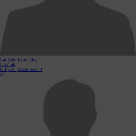
Ladislav Komjathy
Útočník
Góly:
6
| Asistencie:
3
24