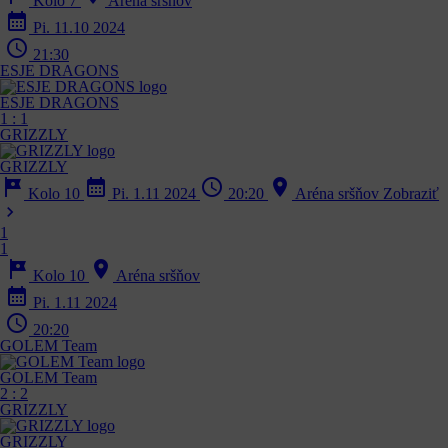
Kolo 7
Aréna sršňov
calendar_month
Pi. 11.10 2024
schedule
21:30
ESJE DRAGONS
ESJE DRAGONS
1
:
1
GRIZZLY
GRIZZLY
tour
calendar_month
schedule
location_on
Kolo 10
Pi. 1.11 2024
20:20
Aréna sršňov
Zobraziť
chevron_right
1
1
tour
location_on
Kolo 10
Aréna sršňov
calendar_month
Pi. 1.11 2024
schedule
20:20
GOLEM Team
GOLEM Team
2
:
2
GRIZZLY
GRIZZLY