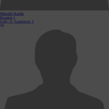
Mikuláš Hudák
Brankár 1
Góly:
0
| Asistencie:
1
50