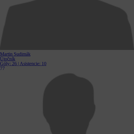
Martin Sudimák
Útočník
Góly:
26
| Asistencie:
10
77