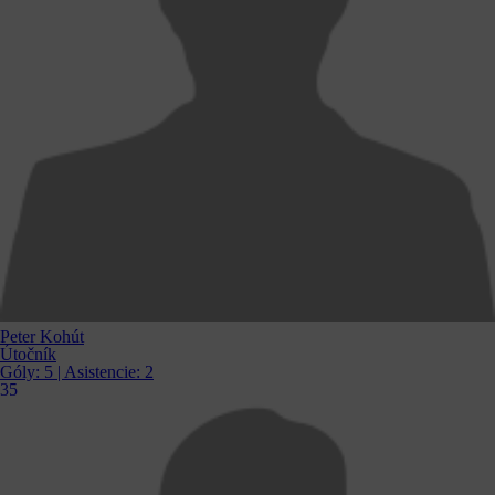
Peter Kohút
Útočník
Góly:
5
| Asistencie:
2
35