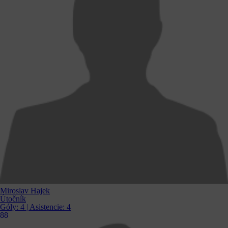
Miroslav Hajek
Útočník
Góly:
4
| Asistencie:
4
88