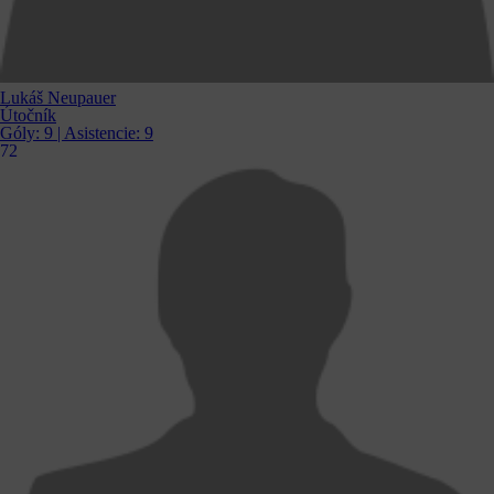
Lukáš Neupauer
Útočník
Góly:
9
| Asistencie:
9
72