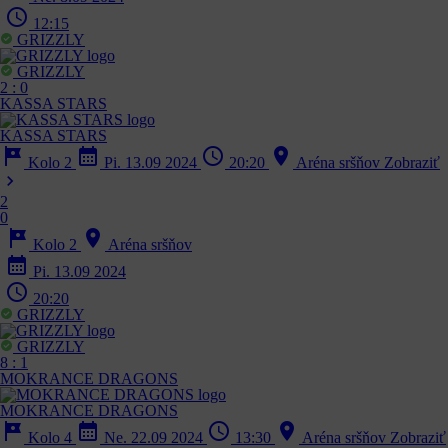
schedule
12:15
GRIZZLY
GRIZZLY
2
:
0
KASSA STARS
KASSA STARS
tour
calendar_month
schedule
location_on
Kolo 2
Pi. 13.09 2024
20:20
Aréna sršňov
Zobraziť
chevron_right
2
0
tour
location_on
Kolo 2
Aréna sršňov
calendar_month
Pi. 13.09 2024
schedule
20:20
GRIZZLY
GRIZZLY
8
:
1
MOKRANCE DRAGONS
MOKRANCE DRAGONS
tour
calendar_month
schedule
location_on
Kolo 4
Ne. 22.09 2024
13:30
Aréna sršňov
Zobraziť