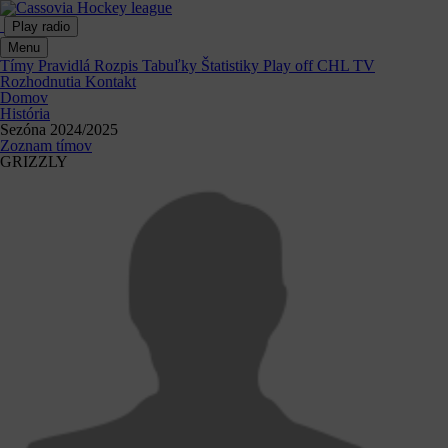
Play radio
Menu
Tímy
Pravidlá
Rozpis
Tabuľky
Štatistiky
Play off
CHL TV
Rozhodnutia
Kontakt
Domov
História
Sezóna 2024/2025
Zoznam tímov
GRIZZLY