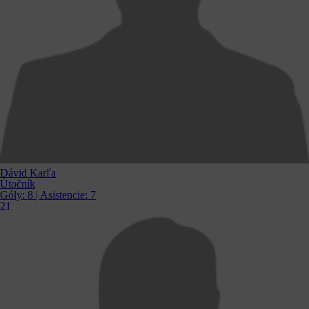
Dávid Karľa
Útočník
Góly:
8
| Asistencie:
7
21