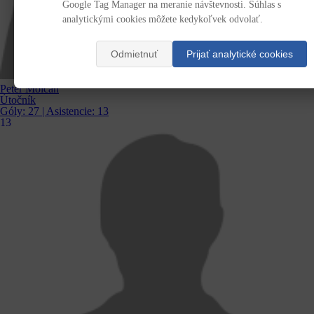
Google Tag Manager na meranie návštevnosti. Súhlas s
analytickými cookies môžete kedykoľvek odvolať.
Odmietnuť
Prijať analytické cookies
Peter Molčan
Útočník
Góly:
27
| Asistencie:
13
13