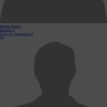
Martin Maťaš
Brankár 1
Góly:
0
| Asistencie:
0
99