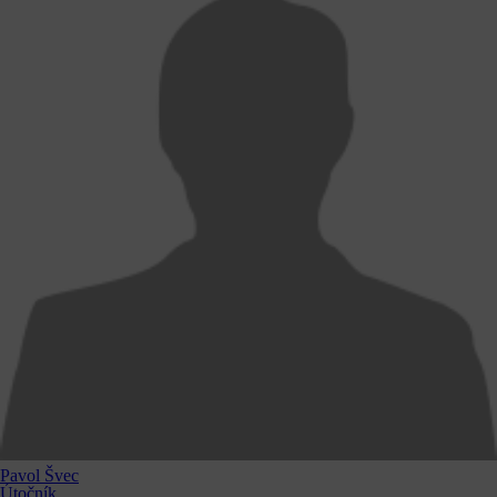
Pavol Švec
Útočník