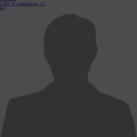
Góly:
9
| Asistencie:
12
86