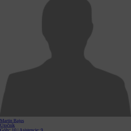
Martin Bajus
Útočník
Góly:
10
| Asistencie:
9