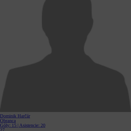
Dominik Harčár
Obranca
Góly:
15
| Asistencie:
20
27