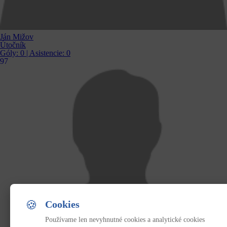
Ján Mižov
Útočník
Góly:
0
| Asistencie:
0
97
🍪
Cookies
Používame len nevyhnutné cookies a analytické cookies