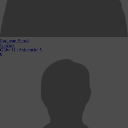
Radovan Bernát
Útočník
Góly:
11
| Asistencie:
5
9