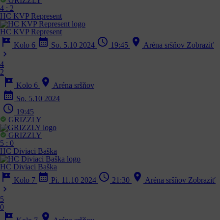
GRIZZLY
4
:
2
HC KVP Represent
HC KVP Represent
tour
calendar_month
schedule
location_on
Kolo 6
So. 5.10 2024
19:45
Aréna sršňov
Zobraziť
chevron_right
4
2
tour
location_on
Kolo 6
Aréna sršňov
calendar_month
So. 5.10 2024
schedule
19:45
GRIZZLY
GRIZZLY
5
:
0
HC Diviaci Baška
HC Diviaci Baška
tour
calendar_month
schedule
location_on
Kolo 7
Pi. 11.10 2024
21:30
Aréna sršňov
Zobraziť
chevron_right
5
0
tour
location_on