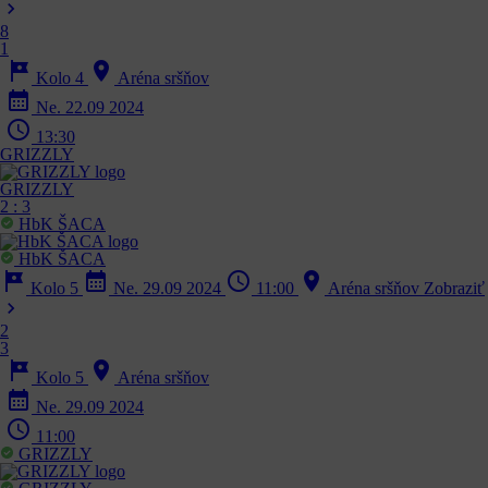
chevron_right
8
1
tour
location_on
Kolo 4
Aréna sršňov
calendar_month
Ne. 22.09 2024
schedule
13:30
GRIZZLY
GRIZZLY
2
:
3
HbK ŠACA
HbK ŠACA
tour
calendar_month
schedule
location_on
Kolo 5
Ne. 29.09 2024
11:00
Aréna sršňov
Zobraziť
chevron_right
2
3
tour
location_on
Kolo 5
Aréna sršňov
calendar_month
Ne. 29.09 2024
schedule
11:00
GRIZZLY