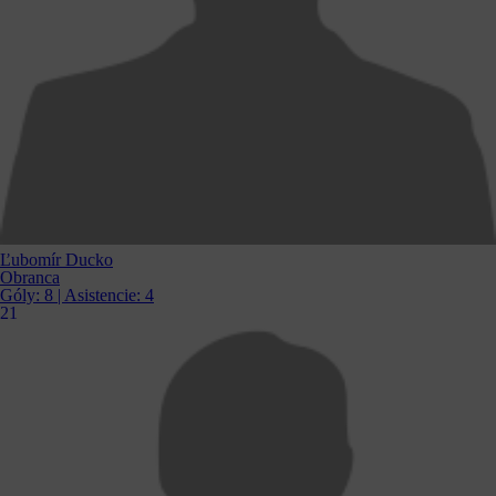
Ľubomír Ducko
Obranca
Góly:
8
| Asistencie:
4
21