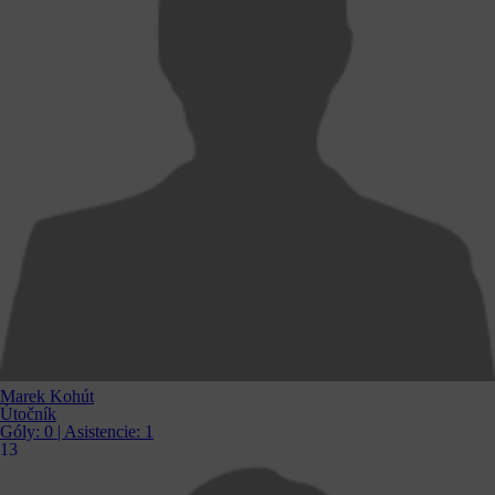
Marek Kohút
Útočník
Góly:
0
| Asistencie:
1
13