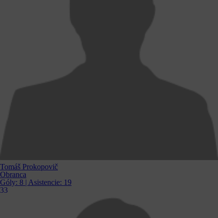
Tomáš Prokopovič
Obranca
Góly:
8
| Asistencie:
19
33