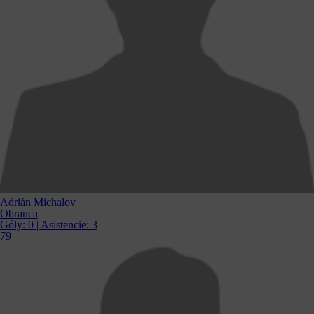
Adrián Michalov
Obranca
Góly:
0
| Asistencie:
3
79