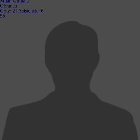
Milan Girmala
Obranca
Góly:
2
| Asistencie:
6
55