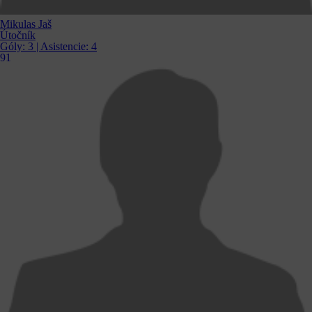
Mikulas Jaš
Útočník
Góly:
3
| Asistencie:
4
91