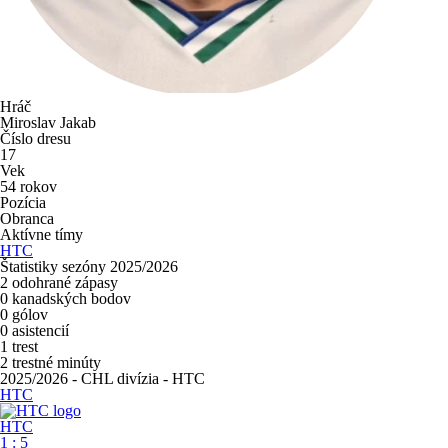
Hráč
Miroslav Jakab
Číslo dresu
17
Vek
54 rokov
Pozícia
Obranca
Aktívne tímy
HTC
Štatistiky sezóny 2025/2026
2
odohrané zápasy
0
kanadských bodov
0
gólov
0
asistencií
1
trest
2
trestné minúty
2025/2026 - CHL divízia - HTC
HTC
HTC
1
:
5