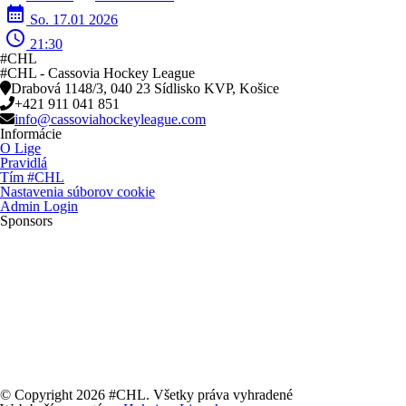
calendar_month
So. 17.01 2026
schedule
21:30
#CHL
#CHL - Cassovia Hockey League
Drabová 1148/3, 040 23 Sídlisko KVP, Košice
+421 911 041 851
info@cassoviahockeyleague.com
Informácie
O Lige
Pravidlá
Tím #CHL
Nastavenia súborov cookie
Admin Login
Sponsors
© Copyright 2026 #CHL. Všetky práva vyhradené