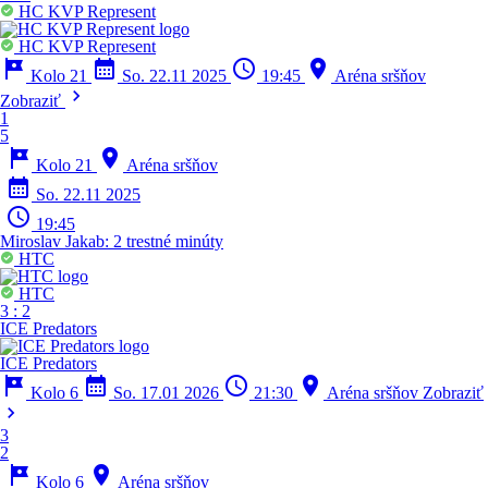
HC KVP Represent
HC KVP Represent
tour
calendar_month
schedule
location_on
Kolo 21
So. 22.11 2025
19:45
Aréna sršňov
chevron_right
Zobraziť
1
5
tour
location_on
Kolo 21
Aréna sršňov
calendar_month
So. 22.11 2025
schedule
19:45
Miroslav Jakab:
2 trestné minúty
HTC
HTC
3
:
2
ICE Predators
ICE Predators
tour
calendar_month
schedule
location_on
Kolo 6
So. 17.01 2026
21:30
Aréna sršňov
Zobraziť
chevron_right
3
2
tour
location_on
Kolo 6
Aréna sršňov